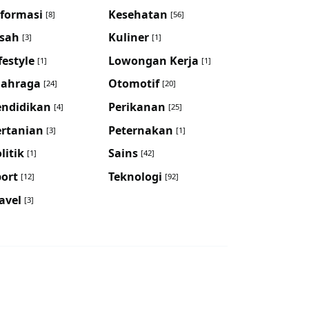
nformasi
Kesehatan
[8]
[56]
isah
Kuliner
[3]
[1]
festyle
Lowongan Kerja
[1]
[1]
lahraga
Otomotif
[24]
[20]
endidikan
Perikanan
[4]
[25]
ertanian
Peternakan
[3]
[1]
litik
Sains
[1]
[42]
port
Teknologi
[12]
[92]
avel
[3]