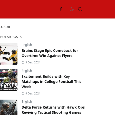
LUSUR
PULAR POSTS
English
Bruins Stage Epic Comeback for
Overtime Win Against Flyers
9 Des, 2024
English
Excitement Builds with Key
Matchups in College Football This
Week
9 Des, 2024
English
Delta Force Returns with Hawk Ops
Reviving Tactical Shooting Games