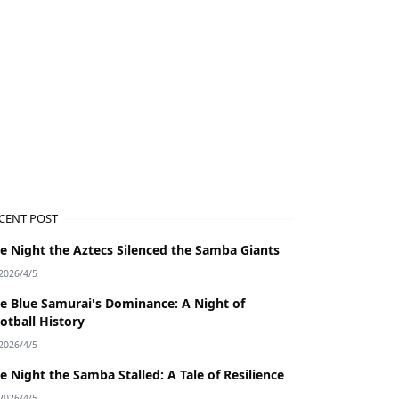
CENT POST
e Night the Aztecs Silenced the Samba Giants
2026/4/5
e Blue Samurai's Dominance: A Night of
otball History
2026/4/5
e Night the Samba Stalled: A Tale of Resilience
2026/4/5