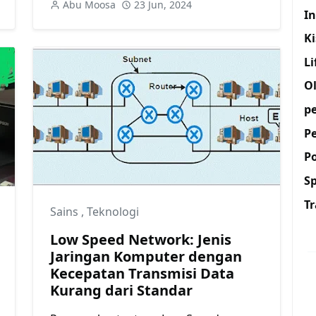
Abu Moosa
23 Jun, 2024
I
K
Li
O
p
P
Po
S
Tr
Sains
,
Teknologi
Low Speed Network: Jenis
Jaringan Komputer dengan
Kecepatan Transmisi Data
Kurang dari Standar