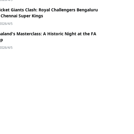
icket Giants Clash: Royal Challengers Bengaluru
 Chennai Super Kings
2026/4/5
aland's Masterclass: A Historic Night at the FA
up
2026/4/5