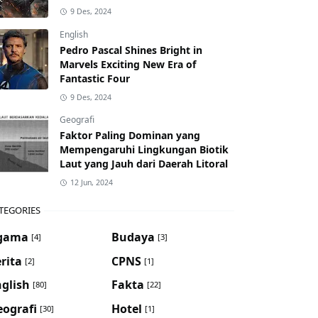
9 Des, 2024
English
Pedro Pascal Shines Bright in
Marvels Exciting New Era of
Fantastic Four
9 Des, 2024
Geografi
Faktor Paling Dominan yang
Mempengaruhi Lingkungan Biotik
Laut yang Jauh dari Daerah Litoral
12 Jun, 2024
TEGORIES
gama
Budaya
[4]
[3]
rita
CPNS
[2]
[1]
glish
Fakta
[80]
[22]
eografi
Hotel
[30]
[1]