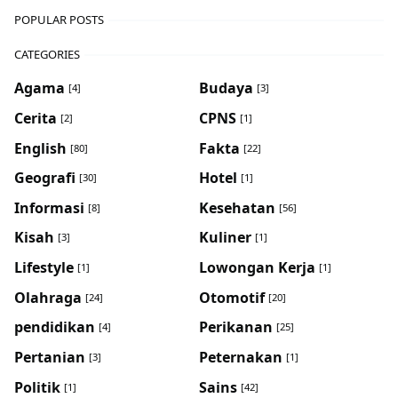
POPULAR POSTS
CATEGORIES
Agama
Budaya
[4]
[3]
Cerita
CPNS
[2]
[1]
English
Fakta
[80]
[22]
Geografi
Hotel
[30]
[1]
Informasi
Kesehatan
[8]
[56]
Kisah
Kuliner
[3]
[1]
Lifestyle
Lowongan Kerja
[1]
[1]
Olahraga
Otomotif
[24]
[20]
pendidikan
Perikanan
[4]
[25]
Pertanian
Peternakan
[3]
[1]
Politik
Sains
[1]
[42]