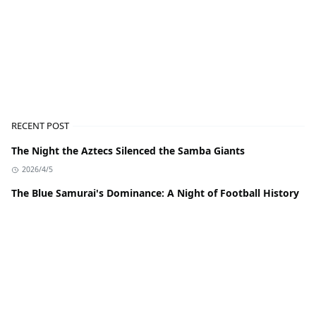
RECENT POST
The Night the Aztecs Silenced the Samba Giants
2026/4/5
The Blue Samurai's Dominance: A Night of Football History
2026/4/5
The Night the Samba Stalled: A Tale of Resilience
2026/4/5
Cricket Giants Clash: Royal Challengers Bengaluru vs
Chennai Super Kings
2026/4/5