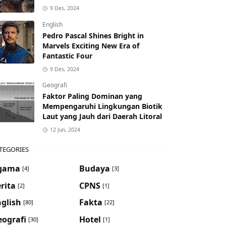
9 Des, 2024
English
Pedro Pascal Shines Bright in
Marvels Exciting New Era of
Fantastic Four
9 Des, 2024
Geografi
Faktor Paling Dominan yang
Mempengaruhi Lingkungan Biotik
Laut yang Jauh dari Daerah Litoral
12 Jun, 2024
TEGORIES
gama
Budaya
[4]
[3]
rita
CPNS
[2]
[1]
glish
Fakta
[80]
[22]
eografi
Hotel
[30]
[1]