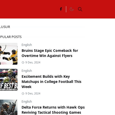
LUSUR
PULAR POSTS
English
Bruins Stage Epic Comeback for
Overtime Win Against Flyers
9 Des, 2024
English
Excitement Builds with Key
Matchups in College Football This
Week
9 Des, 2024
English
Delta Force Returns with Hawk Ops
Reviving Tactical Shooting Games