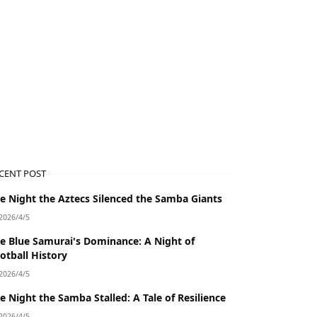
CENT POST
e Night the Aztecs Silenced the Samba Giants
2026/4/5
e Blue Samurai's Dominance: A Night of
otball History
2026/4/5
e Night the Samba Stalled: A Tale of Resilience
2026/4/5