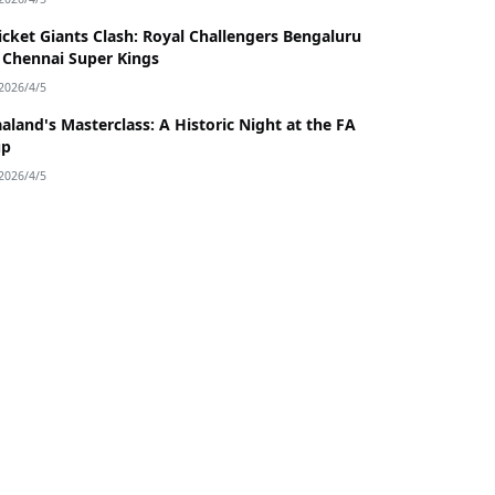
icket Giants Clash: Royal Challengers Bengaluru
 Chennai Super Kings
2026/4/5
aland's Masterclass: A Historic Night at the FA
up
2026/4/5