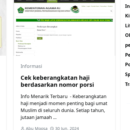
I
K
Li
O
p
P
Po
Informasi
S
Cek keberangkatan haji
berdasarkan nomor porsi
Tr
Info Menarik Terbaru - Keberangkatan
haji menjadi momen penting bagi umat
Muslim di seluruh dunia. Setiap tahun,
jutaan jamaah ...
Abu Moosa
30 Jun, 2024