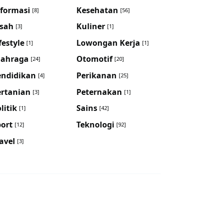
nformasi
Kesehatan
[8]
[56]
isah
Kuliner
[3]
[1]
festyle
Lowongan Kerja
[1]
[1]
lahraga
Otomotif
[24]
[20]
endidikan
Perikanan
[4]
[25]
ertanian
Peternakan
[3]
[1]
litik
Sains
[1]
[42]
port
Teknologi
[12]
[92]
avel
[3]