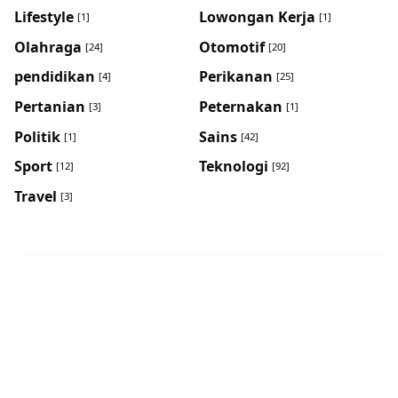
Lifestyle
Lowongan Kerja
[1]
[1]
Olahraga
Otomotif
[24]
[20]
pendidikan
Perikanan
[4]
[25]
Pertanian
Peternakan
[3]
[1]
Politik
Sains
[1]
[42]
Sport
Teknologi
[12]
[92]
Travel
[3]