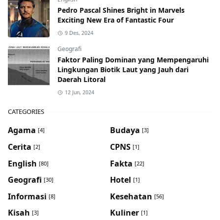
Pedro Pascal Shines Bright in Marvels
Exciting New Era of Fantastic Four
9 Des, 2024
Geografi
Faktor Paling Dominan yang Mempengaruhi
Lingkungan Biotik Laut yang Jauh dari
Daerah Litoral
12 Jun, 2024
CATEGORIES
Agama
Budaya
[4]
[3]
Cerita
CPNS
[2]
[1]
English
Fakta
[80]
[22]
Geografi
Hotel
[30]
[1]
Informasi
Kesehatan
[8]
[56]
Kisah
Kuliner
[3]
[1]