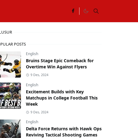
LUSUR
PULAR POSTS
English
Bruins Stage Epic Comeback for
Overtime Win Against Flyers
9 Des, 2024
English
Excitement Builds with Key
Matchups in College Football This
Week
9 Des, 2024
English
Delta Force Returns with Hawk Ops
Reviving Tactical Shooting Games