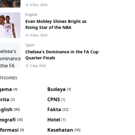
9 Des, 2024
English
Evan Mobley Shines Bright as
Rising Star of the NBA
9 Des, 2024
Sport
Chelsea's Dominance in the FA Cup
Quarter-Finals
5 Apr, 2026
TEGORIES
gama
Budaya
[4]
[3]
rita
CPNS
[2]
[1]
glish
Fakta
[80]
[22]
eografi
Hotel
[30]
[1]
nformasi
Kesehatan
[8]
[56]