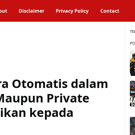
out
Disclaimer
Privacy Policy
Contact
TE
PO
ra Otomatis dalam
 Maupun Private
rikan kepada