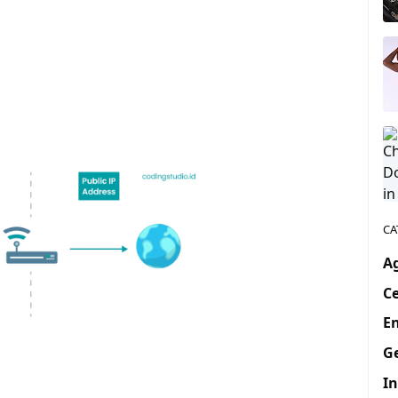
CA
A
Ce
En
G
I