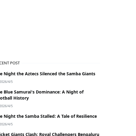
CENT POST
e Night the Aztecs Silenced the Samba Giants
2026/4/5
e Blue Samurai's Dominance: A Night of
otball History
2026/4/5
e Night the Samba Stalled: A Tale of Resilience
2026/4/5
icket Giants Clash: Royal Challengers Bengaluru