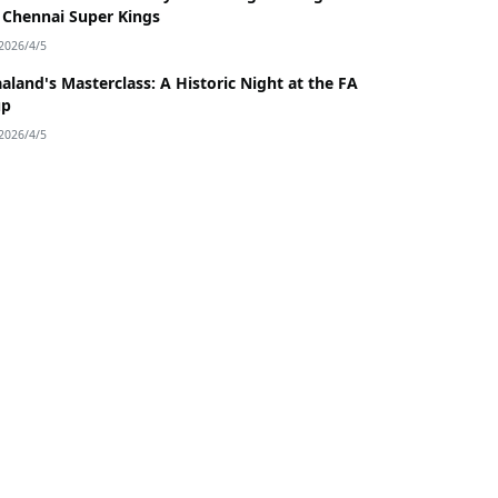
 Chennai Super Kings
2026/4/5
aland's Masterclass: A Historic Night at the FA
up
2026/4/5