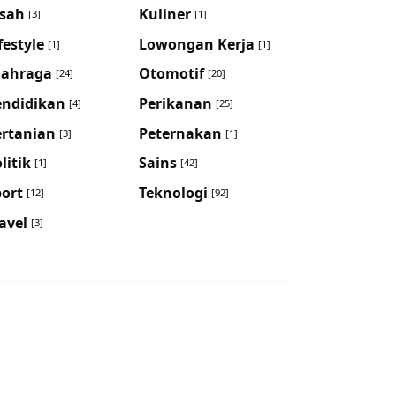
isah
Kuliner
[3]
[1]
festyle
Lowongan Kerja
[1]
[1]
lahraga
Otomotif
[24]
[20]
endidikan
Perikanan
[4]
[25]
ertanian
Peternakan
[3]
[1]
litik
Sains
[1]
[42]
port
Teknologi
[12]
[92]
avel
[3]