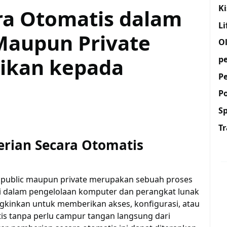
K
ra Otomatis dalam
Li
 Maupun Private
O
rikan kepada
p
P
Po
S
Tr
rian Secara Otomatis
n public maupun private merupakan sebuah proses
 dalam pengelolaan komputer dan perangkat lunak
gkinkan untuk memberikan akses, konfigurasi, atau
s tanpa perlu campur tangan langsung dari