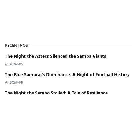
RECENT POST
The Night the Aztecs Silenced the Samba Giants
2026/4/5
The Blue Samurai's Dominance: A Night of Football History
2026/4/5
The Night the Samba Stalled: A Tale of Resilience
2026/4/5
Cricket Giants Clash: Royal Challengers Bengaluru vs
Chennai Super Kings
2026/4/5
Haaland's Masterclass: A Historic Night at the FA Cup