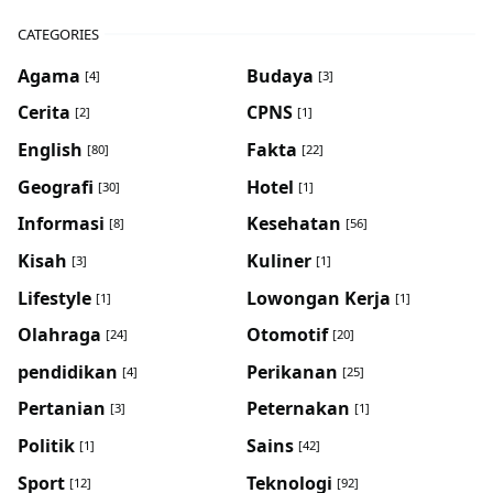
CATEGORIES
Agama
Budaya
[4]
[3]
Cerita
CPNS
[2]
[1]
English
Fakta
[80]
[22]
Geografi
Hotel
[30]
[1]
Informasi
Kesehatan
[8]
[56]
Kisah
Kuliner
[3]
[1]
Lifestyle
Lowongan Kerja
[1]
[1]
Olahraga
Otomotif
[24]
[20]
pendidikan
Perikanan
[4]
[25]
Pertanian
Peternakan
[3]
[1]
Politik
Sains
[1]
[42]
Sport
Teknologi
[12]
[92]