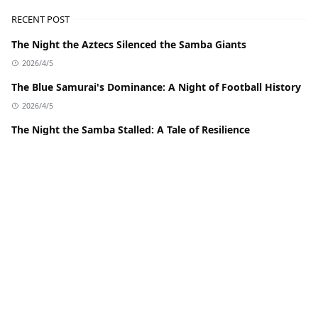
RECENT POST
The Night the Aztecs Silenced the Samba Giants
2026/4/5
The Blue Samurai's Dominance: A Night of Football History
2026/4/5
The Night the Samba Stalled: A Tale of Resilience
2026/4/5
Cricket Giants Clash: Royal Challengers Bengaluru vs
Chennai Super Kings
2026/4/5
Haaland's Masterclass: A Historic Night at the FA Cup
2026/4/5