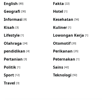
English
Fakta
[80]
[22]
Geografi
Hotel
[30]
[1]
Informasi
Kesehatan
[8]
[56]
Kisah
Kuliner
[3]
[1]
Lifestyle
Lowongan Kerja
[1]
[1]
Olahraga
Otomotif
[24]
[20]
pendidikan
Perikanan
[4]
[25]
Pertanian
Peternakan
[3]
[1]
Politik
Sains
[1]
[42]
Sport
Teknologi
[12]
[92]
Travel
[3]