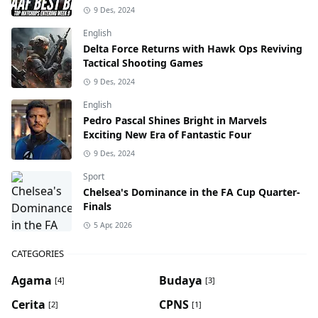
9 Des, 2024
English
Delta Force Returns with Hawk Ops Reviving
Tactical Shooting Games
9 Des, 2024
English
Pedro Pascal Shines Bright in Marvels
Exciting New Era of Fantastic Four
9 Des, 2024
Sport
Chelsea's Dominance in the FA Cup Quarter-
Finals
5 Apr, 2026
CATEGORIES
Agama
Budaya
[4]
[3]
Cerita
CPNS
[2]
[1]