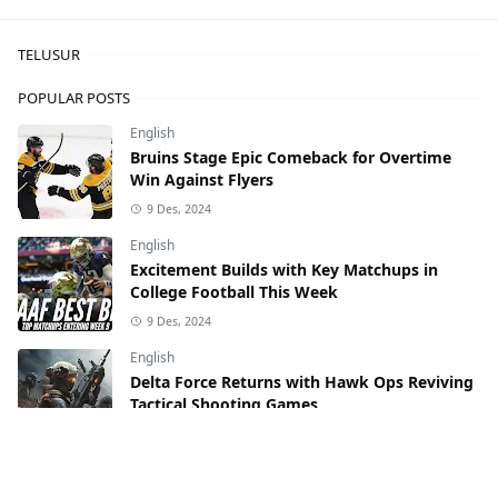
TELUSUR
POPULAR POSTS
English
Bruins Stage Epic Comeback for Overtime
Win Against Flyers
9 Des, 2024
English
Excitement Builds with Key Matchups in
College Football This Week
9 Des, 2024
English
Delta Force Returns with Hawk Ops Reviving
Tactical Shooting Games
9 Des, 2024
English
Evan Mobley Shines Bright as Rising Star of